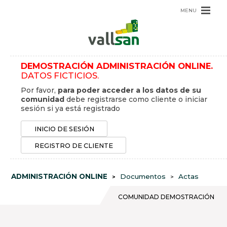
Pasar
al
contenido
principal
INICIO
ADMINISTRACIÓN ONLINE
DEMOSTRACIÓN ADMINISTRACIÓN ONLINE.
CONTACTO
DATOS FICTICIOS.
Por favor,
para poder acceder a los datos de su
USUARIO
comunidad
debe registrarse como cliente o iniciar
sesión si ya está registrado
INICIO DE SESIÓN
REGISTRO DE CLIENTE
ADMINISTRACIÓN ONLINE
Documentos
Actas
SOBRESCRIBIR
ENLACES
COMUNIDAD DEMOSTRACIÓN
DE
AYUDA
A