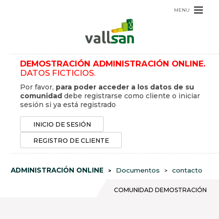
Pasar
al
contenido
principal
INICIO
ADMINISTRACIÓN ONLINE
DEMOSTRACIÓN ADMINISTRACIÓN ONLINE.
CONTACTO
DATOS FICTICIOS.
Por favor,
para poder acceder a los datos de su
USUARIO
comunidad
debe registrarse como cliente o iniciar
sesión si ya está registrado
INICIO DE SESIÓN
REGISTRO DE CLIENTE
ADMINISTRACIÓN ONLINE
Documentos
contacto
SOBRESCRIBIR
ENLACES
COMUNIDAD DEMOSTRACIÓN
DE
AYUDA
A